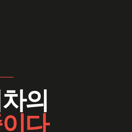
기차의
줄이다