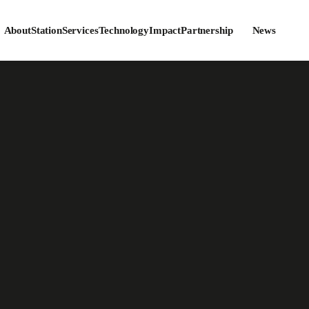
About
Station
Services
Technology
Impact
Partnership
News