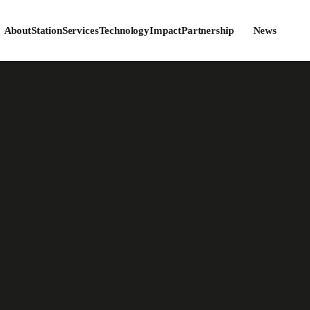
About
Station
Services
Technology
Impact
Partnership
News