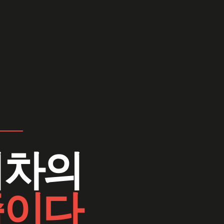
기차의
줄이다